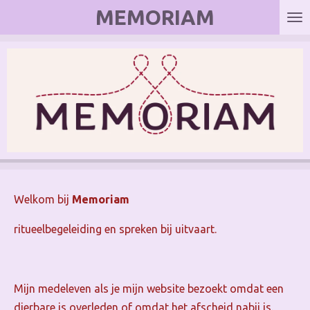
MEMORIAM
Ga
direct
naar
de
hoofdinhoud
Welkom bij
Memoriam
ritueelbegeleiding en spreken bij uitvaart.
Mijn medeleven als je mijn website bezoekt omdat een
dierbare is overleden of omdat het afscheid nabij is.